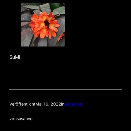
SuMi
Veröffentlicht
Mai 16, 2022
in
Allgemein
von
susanne